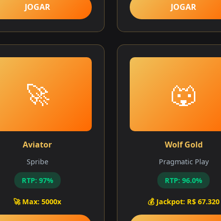
JOGAR
JOGAR
🚀
🐺
Aviator
Wolf Gold
Spribe
Pragmatic Play
RTP: 97%
RTP: 96.0%
🚀 Max: 5000x
💰 Jackpot: R$ 67.320