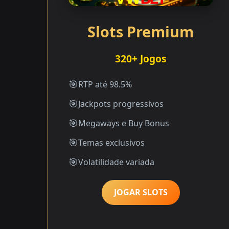
Slots Premium
320+ Jogos
RTP até 98.5%
Jackpots progressivos
Megaways e Buy Bonus
Temas exclusivos
Volatilidade variada
JOGAR SLOTS