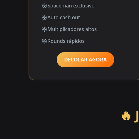
Spaceman exclusivo
Auto cash out
Multiplicadores altos
Rounds rápidos
DECOLAR AGORA
🔥 