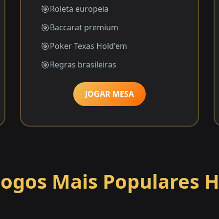
Roleta europeia
Baccarat premium
Poker Texas Hold'em
Regras brasileiras
JOGAR MESA
Jogos Mais Populares 