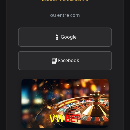
ou entre com
📱
Google
📘
Facebook