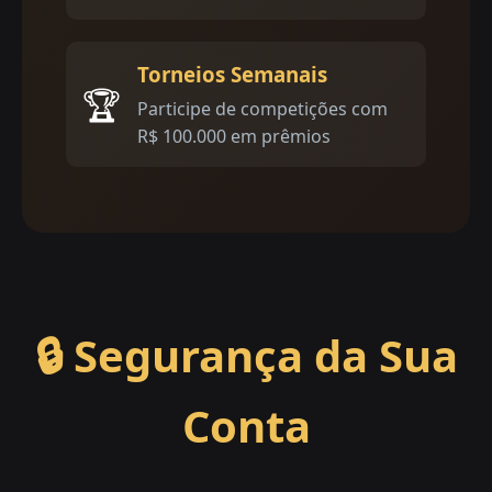
Torneios Semanais
🏆
Participe de competições com
R$ 100.000 em prêmios
🔒 Segurança da Sua
Conta