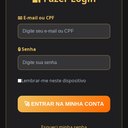
📧 E-mail ou CPF
🔒 Senha
Lembrar-me neste dispositivo
🚀 ENTRAR NA MINHA CONTA
Esqueci minha senha