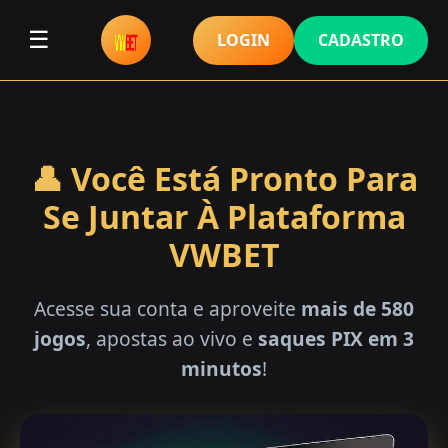
☰
LOGIN
CADASTRO
👤 Você Está Pronto Para
Se Juntar À Plataforma
VWBET
Acesse sua conta e aproveite
mais de 580
jogos
, apostas ao vivo e
saques PIX em 3
minutos
!