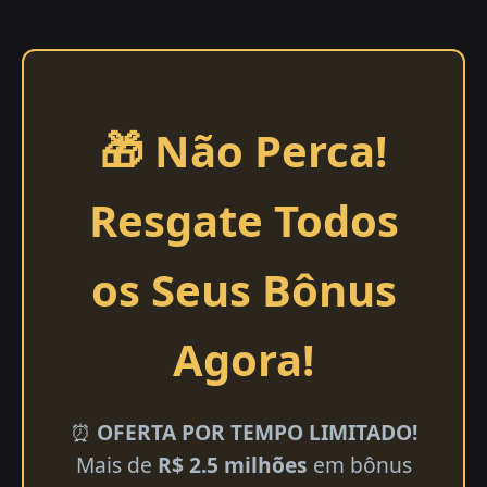
🎁 Não Perca!
Resgate Todos
os Seus Bônus
Agora!
⏰
OFERTA POR TEMPO LIMITADO!
Mais de
R$ 2.5 milhões
em bônus