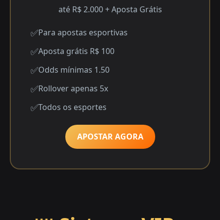
até R$ 2.000 + Aposta Grátis
Para apostas esportivas
Aposta grátis R$ 100
Odds mínimas 1.50
Rollover apenas 5x
Todos os esportes
APOSTAR AGORA