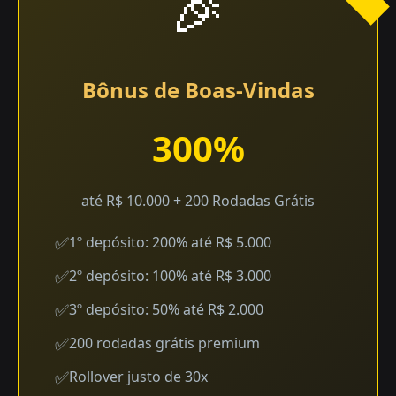
🎉
Bônus de Boas-Vindas
300%
até R$ 10.000 + 200 Rodadas Grátis
1º depósito: 200% até R$ 5.000
2º depósito: 100% até R$ 3.000
3º depósito: 50% até R$ 2.000
200 rodadas grátis premium
Rollover justo de 30x