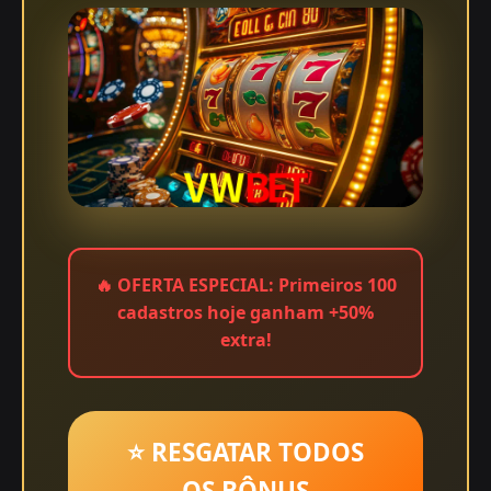
🔥
OFERTA ESPECIAL:
Primeiros 100
cadastros hoje ganham +50%
extra!
⭐ RESGATAR TODOS
OS BÔNUS