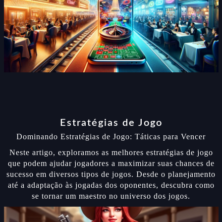
Estratégias de Jogo
Dominando Estratégias de Jogo: Táticas para Vencer
Neste artigo, exploramos as melhores estratégias de jogo
que podem ajudar jogadores a maximizar suas chances de
sucesso em diversos tipos de jogos. Desde o planejamento
até a adaptação às jogadas dos oponentes, descubra como
se tornar um maestro no universo dos jogos.