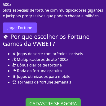
500x
Slots especiais de fortune com multiplicadores gigantes
e jackpots progressivos que podem chegar a milhões!
Jogar Fortune
🍀 Por que escolher os Fortune
Games da VWBET?
🍀 Jogos de sorte com prêmios incríveis
💰 Multiplicadores de até 1000x
🎁 Bônus diários de fortune
🎯 Roda da fortuna gratuita
📱 Jogos otimizados para mobile
🏆 Torneios de fortune semanais
CADASTRE-SE AGORA