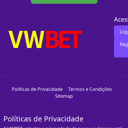
Aces
Log
Reg
Políticas de Privacidade
Termos e Condições
Sitemap
Políticas de Privacidade