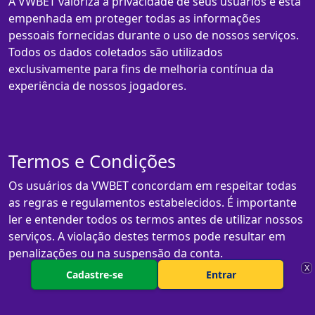
A VWBET valoriza a privacidade de seus usuários e está
empenhada em proteger todas as informações
pessoais fornecidas durante o uso de nossos serviços.
Todos os dados coletados são utilizados
exclusivamente para fins de melhoria contínua da
experiência de nossos jogadores.
Termos e Condições
Os usuários da VWBET concordam em respeitar todas
as regras e regulamentos estabelecidos. É importante
ler e entender todos os termos antes de utilizar nossos
serviços. A violação destes termos pode resultar em
penalizações ou na suspensão da conta.
X
Cadastre-se
Entrar